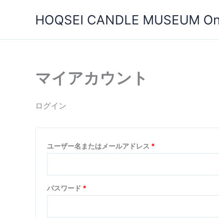
内
必
必
HOQSEI CANDLE MUSEUM Onl
容
須
須
を
ス
キ
ッ
マイアカウント
プ
ログイン
ユーザー名またはメールアドレス
*
パスワード
*