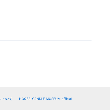
について
HOQSEI CANDLE MUSEUM official