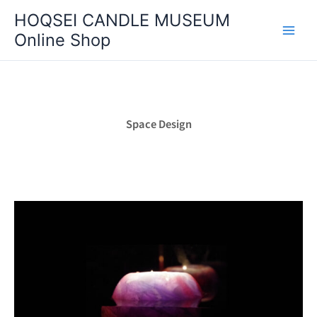
内
HOQSEI CANDLE MUSEUM
容
Online Shop
を
ス
キ
ッ
プ
Space Design