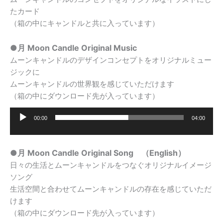
たカード
（箱の中にキャンドルと共に入っています）
●月
Moon
Candle Original Music
ムーンキャンドルのデザインコンセプトをオリジナルミュー
ジックに
ムーンキャンドルの世界観を感じていただけます
（箱の中にダウンロード先が入っています）
00:00
04:00
音
声
プ
●月 Moon Candle Original Song （English）
レ
日々の生活とムーンキャンドルをつなぐオリジナルイメージ
ー
ソング
ヤ
生活空間と合わせてムーンキャンドルの存在を感じていただ
ー
けます
（箱の中にダウンロード先が入っています）