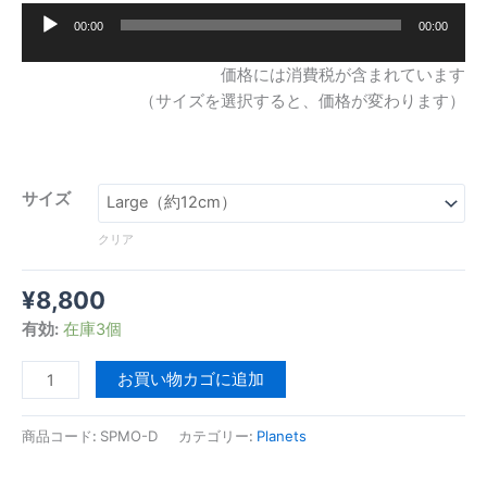
00:00
00:00
音
声
価格には消費税が含まれています
プ
（サイズを選択すると、価格が変わります）
レ
ー
ヤ
ー
サイズ
クリア
¥
8,800
有効:
在庫3個
お買い物カゴに追加
商品コード:
SPMO-D
カテゴリー:
Planets