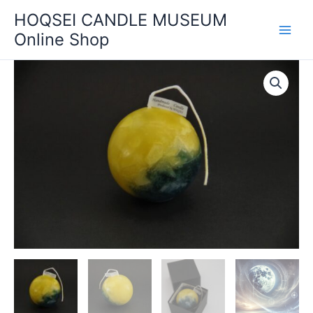
内
HOQSEI CANDLE MUSEUM
容
Online Shop
を
ス
価
月
キ
格
－
ッ
帯:
Moon
プ
¥6,600
－
–
個
¥8,800