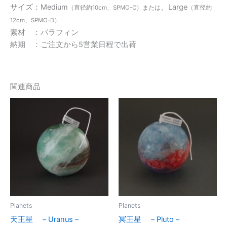
サイズ：Medium
、Large
（直径約10cm、SPMO-C）または
（直径約
12cm、SPMO-D）
素材 ：パラフィン
納期 ：ご注文から5営業日程で出荷
関連商品
価
価
格
格
帯:
帯:
¥6,600
¥6,600
–
–
¥8,800
¥8,800
Planets
Planets
天王星 －Uranus－
冥王星 －Pluto－